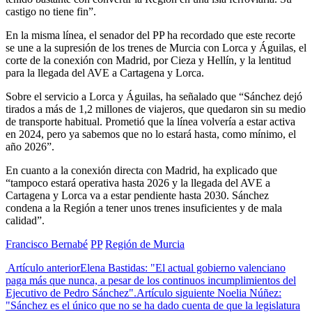
castigo no tiene fin”.
En la misma línea, el senador del PP ha recordado que este recorte
se une a la supresión de los trenes de Murcia con Lorca y Águilas, el
corte de la conexión con Madrid, por Cieza y Hellín, y la lentitud
para la llegada del AVE a Cartagena y Lorca.
Sobre el servicio a Lorca y Águilas, ha señalado que “Sánchez dejó
tirados a más de 1,2 millones de viajeros, que quedaron sin su medio
de transporte habitual. Prometió que la línea volvería a estar activa
en 2024, pero ya sabemos que no lo estará hasta, como mínimo, el
año 2026”.
En cuanto a la conexión directa con Madrid, ha explicado que
“tampoco estará operativa hasta 2026 y la llegada del AVE a
Cartagena y Lorca va a estar pendiente hasta 2030. Sánchez
condena a la Región a tener unos trenes insuficientes y de mala
calidad”.
Francisco Bernabé
PP
Región de Murcia
Artículo anterior
Elena Bastidas: "El actual gobierno valenciano
paga más que nunca, a pesar de los continuos incumplimientos del
Ejecutivo de Pedro Sánchez".
Artículo siguiente
Noelia Núñez:
"Sánchez es el único que no se ha dado cuenta de que la legislatura