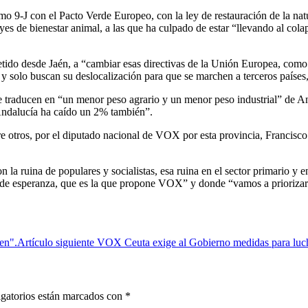
imo 9-J con el Pacto Verde Europeo, con la ley de restauración de la n
yes de bienestar animal, a las que ha culpado de estar “llevando al cola
 desde Jaén, a “cambiar esas directivas de la Unión Europea, como le
 y solo buscan su deslocalización para que se marchen a terceros países
e traducen en “un menor peso agrario y un menor peso industrial” de An
 Andalucía ha caído un 2% también”.
e otros, por el diputado nacional de VOX por esta provincia, Francisco
 la ruina de populares y socialistas, esa ruina en el sector primario y e
de esperanza, que es la que propone VOX” y donde “vamos a priorizar lo
en".
Artículo siguiente
VOX Ceuta exige al Gobierno medidas para luchar
gatorios están marcados con
*