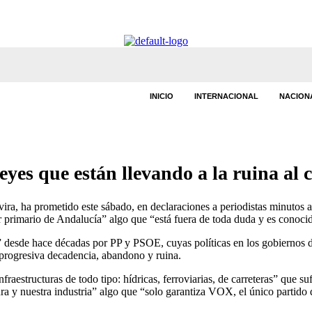
INICIO
INTERNACIONAL
NACION
eyes que están llevando a la ruina al 
 ha prometido este sábado, en declaraciones a periodistas minutos ante
tor primario de Andalucía” algo que “está fuera de toda duda y es conoc
a” desde hace décadas por PP y PSOE, cuyas políticas en los gobiernos
 progresiva decadencia, abandono y ruina.
fraestructuras de todo tipo: hídricas, ferroviarias, de carreteras” que 
tura y nuestra industria” algo que “solo garantiza VOX, el único partid