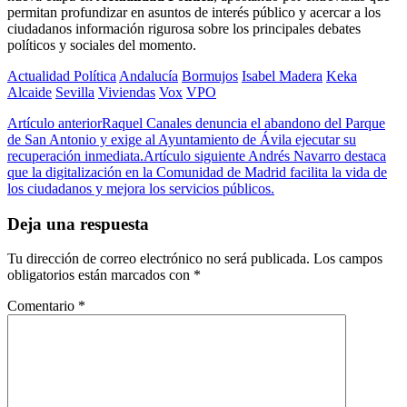
permitan profundizar en asuntos de interés público y acercar a los
ciudadanos información rigurosa sobre los principales debates
políticos y sociales del momento.
Actualidad Política
Andalucía
Bormujos
Isabel Madera
Keka
Alcaide
Sevilla
Viviendas
Vox
VPO
Artículo anterior
Raquel Canales denuncia el abandono del Parque
de San Antonio y exige al Ayuntamiento de Ávila ejecutar su
recuperación inmediata.
Artículo siguiente
Andrés Navarro destaca
que la digitalización en la Comunidad de Madrid facilita la vida de
los ciudadanos y mejora los servicios públicos.
Deja una respuesta
Tu dirección de correo electrónico no será publicada.
Los campos
obligatorios están marcados con
*
Comentario
*