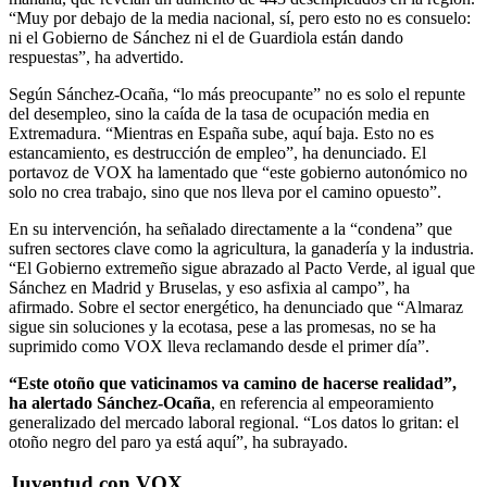
“Muy por debajo de la media nacional, sí, pero esto no es consuelo:
ni el Gobierno de Sánchez ni el de Guardiola están dando
respuestas”, ha advertido.
Según Sánchez-Ocaña, “lo más preocupante” no es solo el repunte
del desempleo, sino la caída de la tasa de ocupación media en
Extremadura. “Mientras en España sube, aquí baja. Esto no es
estancamiento, es destrucción de empleo”, ha denunciado. El
portavoz de VOX ha lamentado que “este gobierno autonómico no
solo no crea trabajo, sino que nos lleva por el camino opuesto”.
En su intervención, ha señalado directamente a la “condena” que
sufren sectores clave como la agricultura, la ganadería y la industria.
“El Gobierno extremeño sigue abrazado al Pacto Verde, al igual que
Sánchez en Madrid y Bruselas, y eso asfixia al campo”, ha
afirmado. Sobre el sector energético, ha denunciado que “Almaraz
sigue sin soluciones y la ecotasa, pese a las promesas, no se ha
suprimido como VOX lleva reclamando desde el primer día”.
“Este otoño que vaticinamos va camino de hacerse realidad”,
ha alertado Sánchez-Ocaña
, en referencia al empeoramiento
generalizado del mercado laboral regional. “Los datos lo gritan: el
otoño negro del paro ya está aquí”, ha subrayado.
Juventud con VOX